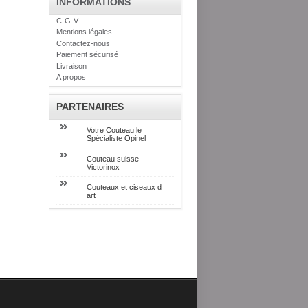
INFORMATIONS
C-G-V
Mentions légales
Contactez-nous
Paiement sécurisé
Livraison
A propos
PARTENAIRES
Votre Couteau le
Spécialiste Opinel
Couteau suisse
Victorinox
Couteaux et ciseaux d
art