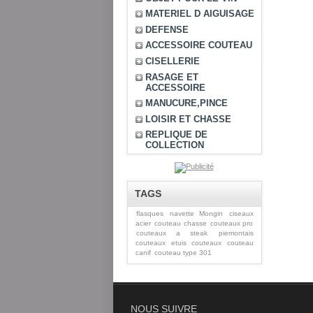
MATERIEL D AIGUISAGE
DEFENSE
ACCESSOIRE COUTEAU
CISELLERIE
RASAGE ET
ACCESSOIRE
MANUCURE,PINCE
LOISIR ET CHASSE
REPLIQUE DE
COLLECTION
TAGS
flasques
navette Mongin
ciseaux
acier
couteau chasse
couteaux pro
couteaux a steak
piemontais
couteaux
etuis couteaux
couteau
canif
couteau type 301
NOUS SUIVRE