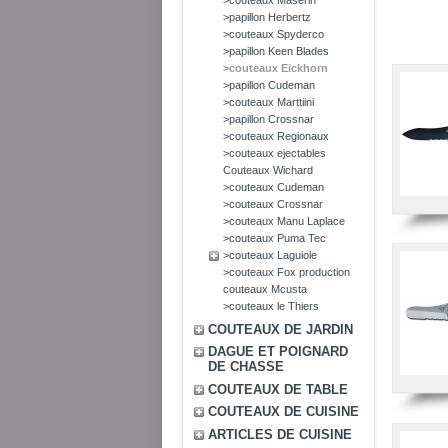
>couteaux Maserin
>papillon Herbertz
>couteaux Spyderco
>papillon Keen Blades
>couteaux Eickhorn
>papillon Cudeman
>couteaux Marttiini
>papillon Crossnar
>couteaux Regionaux
>couteaux ejectables
Couteaux Wichard
>couteaux Cudeman
>couteaux Crossnar
>couteaux Manu Laplace
>couteaux Puma Tec
>couteaux Laguiole
>couteaux Fox production
couteaux Mcusta
>couteaux le Thiers
COUTEAUX DE JARDIN
DAGUE ET POIGNARD
DE CHASSE
COUTEAUX DE TABLE
COUTEAUX DE CUISINE
ARTICLES DE CUISINE