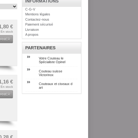
INFORMATIONS
C-G-V
Mentions légales
Contactez-nous
Paiement sécurisé
1,80 €
Livraison
En stock
A propos
ANIER
PARTENAIRES
Votre Couteau le
Spécialiste Opinel
Couteau suisse
Victorinox
1,16 €
Couteaux et ciseaux d
En stock
art
ANIER
0,28 €