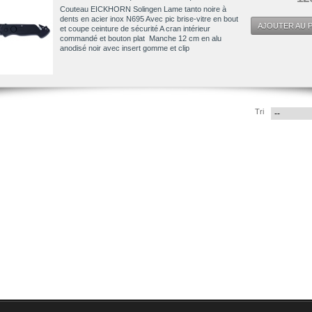
Couteau EICKHORN Solingen Lame tanto noire à
dents en acier inox N695 Avec pic brise-vitre en bout
AJOUTER AU P
et coupe ceinture de sécurité A cran intérieur
commandé et bouton plat Manche 12 cm en alu
anodisé noir avec insert gomme et clip
Tri