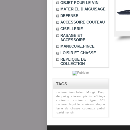
OBJET POUR LE VIN
MATERIEL D AIGUISAGE
DEFENSE
ACCESSOIRE COUTEAU
CISELLERIE
RASAGE ET
ACCESSOIRE
MANUCURE,PINCE
LOISIR ET CHASSE
REPLIQUE DE
COLLECTION
TAGS
couteau tranchelard
Mongin Coup
de poing
ciseaux pliants
affutage
couteaux
couteaux type 301
couteau laguiole
couteaux dague
lame de chasse
couteaux global
david mongin