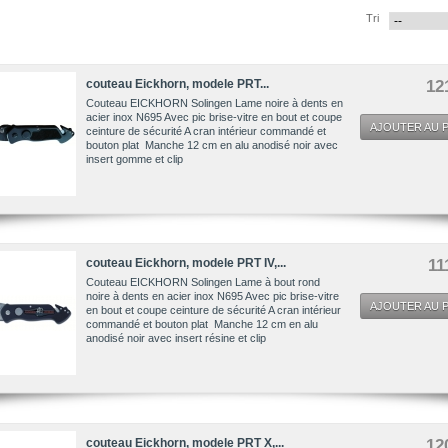
Tri
couteau Eickhorn, modele PRT...
12
Couteau EICKHORN Solingen Lame noire à dents en
acier inox N695 Avec pic brise-vitre en bout et coupe
AJOUTER AU P
ceinture de sécurité A cran intérieur commandé et
bouton plat Manche 12 cm en alu anodisé noir avec
insert gomme et clip
couteau Eickhorn, modele PRT IV,...
11
Couteau EICKHORN Solingen Lame à bout rond
noire à dents en acier inox N695 Avec pic brise-vitre
AJOUTER AU P
en bout et coupe ceinture de sécurité A cran intérieur
commandé et bouton plat Manche 12 cm en alu
anodisé noir avec insert résine et clip
couteau Eickhorn, modele PRT X,...
12