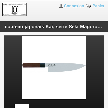
Connexion
Panier
couteau japonais Kai, serie Seki Magoroku, couteau cuisine