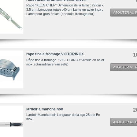
Râpe "KEEN CHEF" Dimension de la lame : 22 cm x
3,5 cm .Longueur totale :40 cm Lame en acier inox .
AJOUTER AU P
Lame pour gros éclats (chocolat,fromage dur)
rape fine a fromage VICTORINOX
1
Râpe fine à fromage "VICTORINOX" Article en acier
inox. (Garanti lave vaisselle)
AJOUTER AU P
lardoir a manche noir
2
Lardoir Manche noir Longueur de la tige 25 cm En
inox
AJOUTER AU P