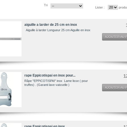
Tri
Lister :
produ
aiguille a larder de 25 cm en inox
Aiguille à larder Longueur 25 cm Aiguille en inox
AJOUTER AU P
rape Eppicotispai en inox pour...
1
Râpe "EPPICOTISPAI" inox Lame lisse ( pour
truffes) . (Garanti lave vaisselle )
AJOUTER AU P
rape Eppicotispai en inox
1