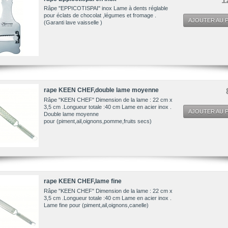
Râpe "EPPICOTISPAI" inox Lame à dents réglable
pour éclats de chocolat ,légumes et fromage .
AJOUTER AU P
(Garanti lave vaisselle )
rape KEEN CHEF,double lame moyenne
Râpe "KEEN CHEF" Dimension de la lame : 22 cm x
3,5 cm .Longueur totale :40 cm Lame en acier inox .
AJOUTER AU P
Double lame moyenne
pour (piment,ail,oignons,pomme,fruits secs)
rape KEEN CHEF,lame fine
Râpe "KEEN CHEF" Dimension de la lame : 22 cm x
3,5 cm .Longueur totale :40 cm Lame en acier inox .
Lame fine pour (piment,ail,oignons,canelle)