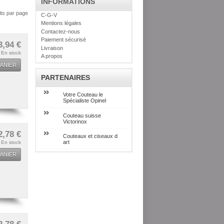
INFORMATIONS
its par page
C-G-V
Mentions légales
Contactez-nous
Paiement sécurisé
3,94 €
Livraison
En stock
A propos
ANIER
PARTENAIRES
Votre Couteau le
Spécialiste Opinel
Couteau suisse
Victorinox
2,78 €
Couteaux et ciseaux d
art
En stock
ANIER
2,78 €