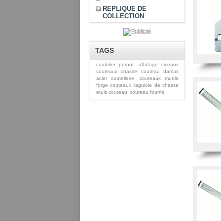
REPLIQUE DE
COLLECTION
TAGS
coutelier pernot
affutage ciseaux
couteaux chasse
couteau damas
acier coutellerie
couteaux muela
forge couteaux
laguiole de chasse
etuis couteau
couteau fourmi