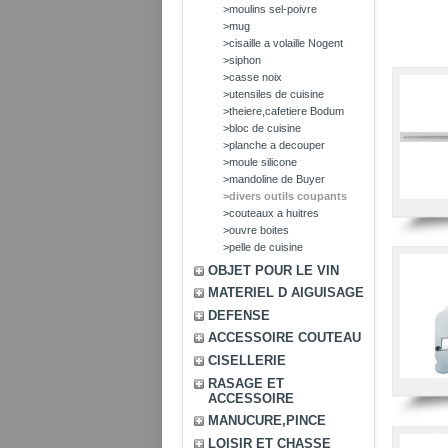
>moulins sel-poivre
>mug
>cisaille a volaille Nogent
>siphon
>casse noix
>utensiles de cuisine
>theiere,cafetiere Bodum
>bloc de cuisine
>planche a decouper
>moule silicone
>mandoline de Buyer
>divers outils coupants
>couteaux a huitres
>ouvre boites
>pelle de cuisine
OBJET POUR LE VIN
MATERIEL D AIGUISAGE
DEFENSE
ACCESSOIRE COUTEAU
CISELLERIE
RASAGE ET
ACCESSOIRE
MANUCURE,PINCE
LOISIR ET CHASSE