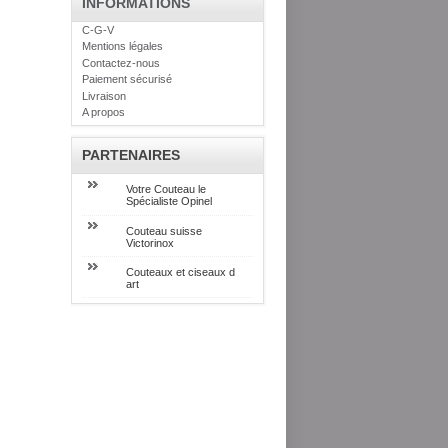
INFORMATIONS
C-G-V
Mentions légales
Contactez-nous
Paiement sécurisé
Livraison
A propos
PARTENAIRES
Votre Couteau le
Spécialiste Opinel
Couteau suisse
Victorinox
Couteaux et ciseaux d
art