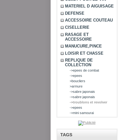
MATERIEL D AIGUISAGE
DEFENSE
ACCESSOIRE COUTEAU
CISELLERIE
RASAGE ET
ACCESSOIRE
MANUCURE,PINCE
LOISIR ET CHASSE
REPLIQUE DE
COLLECTION
->epees de combat
->epees
>boucliers
>armure
->sabre japonais
->sabre japonais
->troublons et revolver
->epees
->mini samourai
TAGS